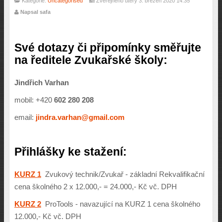
Kategorie:
Uncategorised
Zveřejněno úterý 3. březen 2020 14:35
Napsal safa
Své dotazy či připomínky směřujte
na ředitele Zvukařské školy:
Jindřich Varhan
mobil: +420
602 280 208
email:
jindra.varhan@gmail.com
Přihlášky ke stažení:
KURZ 1
Zvukový technik/Zvukař - základní Rekvalifikační
cena školného 2 x 12.000,- = 24.000,- Kč vč. DPH
KURZ 2
ProTools - navazující na KURZ 1 cena školného
12.000,- Kč vč. DPH