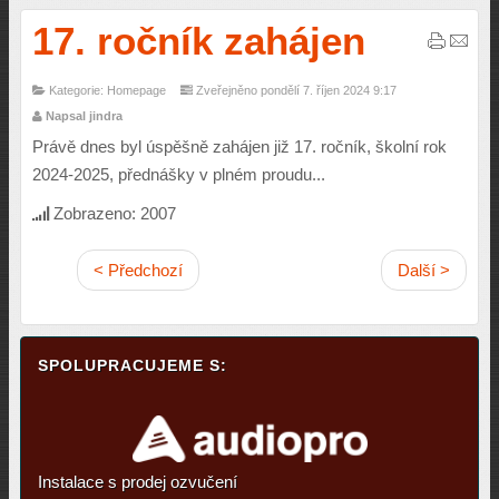
17. ročník zahájen
Kategorie: Homepage
Zveřejněno pondělí 7. říjen 2024 9:17
Napsal jindra
Právě dnes byl úspěšně zahájen již 17. ročník, školní rok
2024-2025, přednášky v plném proudu...
Zobrazeno: 2007
< Předchozí
Další >
SPOLUPRACUJEME S:
Instalace s prodej ozvučení