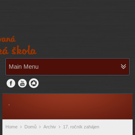
Main Menu
.
Home
Domů
Archiv
17. ročník zahájen