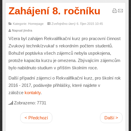
Zahájení 8. ročníku
Kategorie: Homepage
Zveřejněno úterý 6. říjen 2015 10:45
Napsal jindra
Včera byl zahájen Rekvalifikační kurz pro pracovní činnost
Zvukový technik/zvukař s rekordním počtem studentů.
Bohužel poptávka všech zájemců nebyla uspokojena,
protože kapacita kurzu je omezena. Zbývajícím zájemcům
bylo nabídnuto studium v příštím školním roce.
Další případní zájemci o Rekvalifikační kurz, pro školní rok
2016 - 2017, podávejte přihlášky, které najdete v
záložce
kontakty
.
Zobrazeno: 7731
< Předchozí
Další >