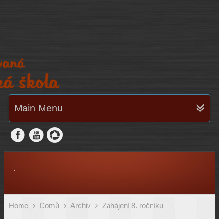
Main Menu
.
Home
Domů
Archiv
Zahájení 8. ročníku