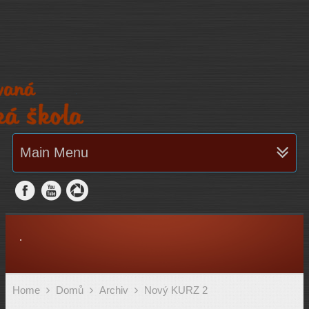
Main Menu
.
Home
Domů
Archiv
Nový KURZ 2