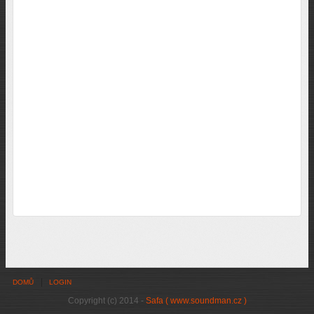
DOMŮ
LOGIN
Copyright (c) 2014 -
Safa ( www.soundman.cz )