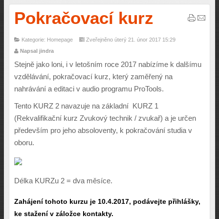
Pokračovací kurz
Kategorie: Homepage
Zveřejněno úterý 21. únor 2017 15:29
Napsal jindra
Stejně jako loni, i v letošním roce 2017 nabízíme k dalšímu
vzdělávání, pokračovací kurz, který zaměřený na
nahrávání a editaci v audio programu ProTools.
Tento KURZ 2 navazuje na základní KURZ 1
(Rekvalifikační kurz Zvukový technik / zvukař) a je určen
především pro jeho absoloventy, k pokračování studia v
oboru.
Délka KURZu 2 = dva měsíce.
Zahájení tohoto kurzu je 10.4.2017, podá
vejte přihlášky,
ke stažení v záložce
kontakty
.