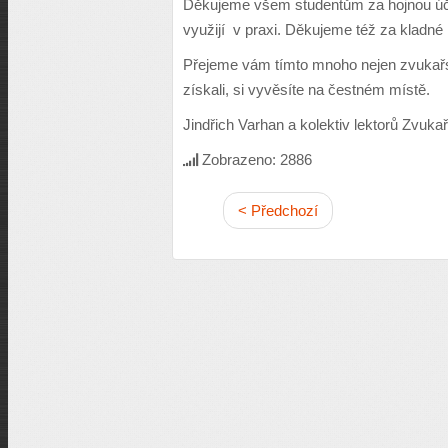
Děkujeme všem studentům za hojnou úč
využijí v praxi. Děkujeme též za kladné 
Přejeme vám tímto mnoho nejen zvukařs
získali, si vyvěsíte na čestném místě.
Jindřich Varhan a kolektiv lektorů Zvuka
Zobrazeno: 2886
< Předchozí