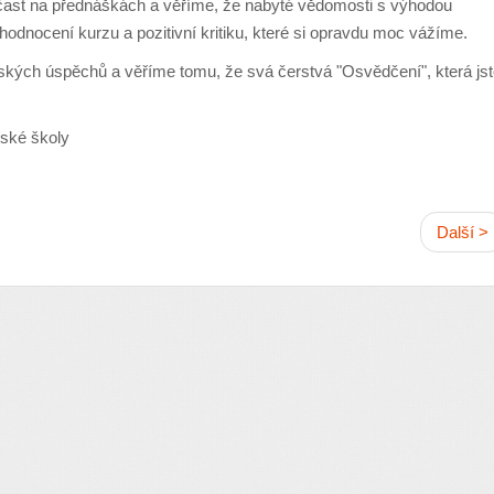
ast na přednáškách a věříme, že nabyté vědomosti s výhodou
hodnocení kurzu a pozitivní kritiku, které si opravdu moc vážíme.
kých úspěchů a věříme tomu, že svá čerstvá "Osvědčení", která js
řské školy
Další >