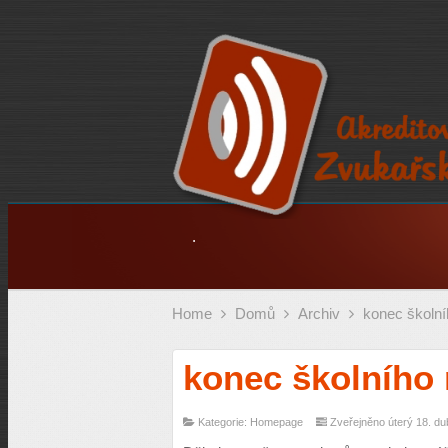
.
Home
Domů
Archiv
konec školní
konec školního 
Kategorie: Homepage
Zveřejněno úterý 18. du