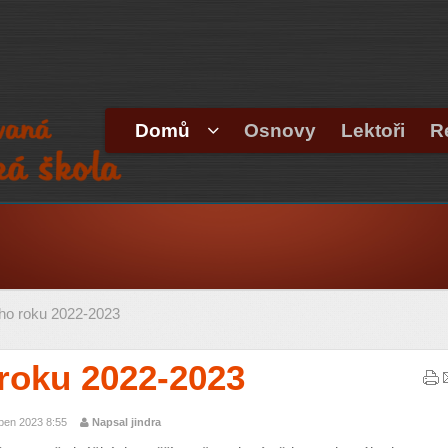
Domů
Osnovy
Lektoři
R
ho roku 2022-2023
roku 2022-2023
ben 2023 8:55
Napsal jindra