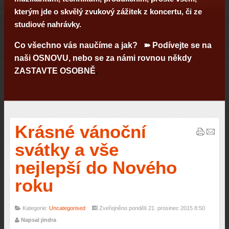
kterým jde o skvělý zvukový zážitek z koncertu, či ze
studiové nahrávky.
Co všechno vás naučíme a jak? ➽ Podívejte se na
naši
OSNOVU
, nebo se za námi rovnou někdy
ZASTAVTE OSOBNĚ
.
Krásné vánoční
svátky a vše
nejlepší do Nového
roku
Kategorie:
Uncategorised
Zveřejněno pondělí 21. prosinec 2015 8:50
Napsal jindra