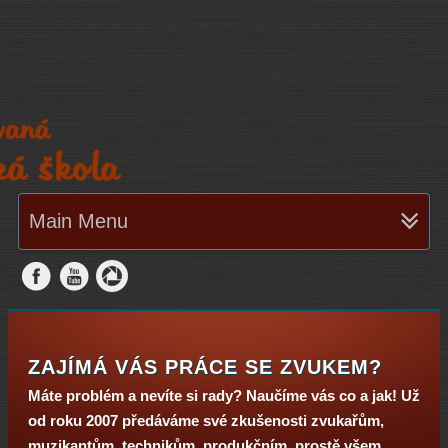
Main Menu
ZAJÍMÁ VÁS PRÁCE SE ZVUKEM?
Máte problém a nevíte si rady? Naučíme vás co a jak! Už
od roku 2007 předáváme své zkušenosti zvukařům,
muzikantům, technikům, produkčním, prostě všem,