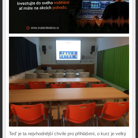
Ted' je ta nejvhodnější chvíle pro přihlášení, o kurz je velký