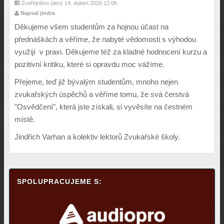
Zveřejněno úterý 14. duben 2026 12:06
Napsal jindra
Děkujeme všem studentům za hojnou účast na
přednáškách a věříme, že nabyté vědomosti s výhodou
využijí v praxi. Děkujeme též za kladné hodnocení kurzu a
pozitivní kritiku, které si opravdu moc vážíme.
Přejeme, teď již bývalým studentům, mnoho nejen
zvukařských úspěchů a věříme tomu, že svá čerstvá
"Osvědčení", která jste získali, si vyvěsíte na čestném
místě.
Jindřich Varhan a kolektiv lektorů Zvukařské školy.
SPOLUPRACUJEME S: