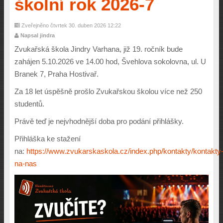
školní rok 2026-7
Zveřejněno čtvrtek 30. duben 2026 12:22
Napsal jindra
Zvukařská škola Jindry Varhana, již 19. ročník bude
zahájen 5.10.2026 ve 14.00 hod, Švehlova sokolovna, ul. U
Branek 7, Praha Hostivař.
Za 18 let úspěšně prošlo Zvukařskou školou více než 250
studentů.
Právě teď je nejvhodnější doba pro podání přihlášky.
Přihláška ke stažení
na:
https://www.zvukarskaskola.cz/index.php/kontakty/kontakty
na-nas