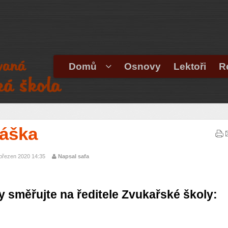
Domů
Osnovy
Lektoři
R
láška
 březen 2020 14:35
Napsal safa
y směřujte na ředitele Zvukařské školy: