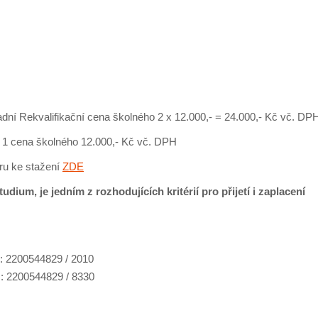
dní Rekvalifikační cena školného 2 x 12.000,- = 24.000,- Kč vč. DP
 1 cena školného 12.000,- Kč vč. DPH
ru ke stažení
ZDE
ium, je jedním z rozhodujících kritérií pro přijetí i zaplacení
: 2200544829 / 2010
R: 2200544829 / 8330