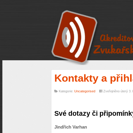
Kontakty a přih
Kategorie:
Uncategorised
Zveřejněno úterý 3.
Své dotazy či připomínk
Jindřich Varhan