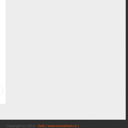
Copyright (c) 2014 -
Safa ( www.soundman.cz )