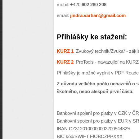
mobil: +420
602 280 208
email:
jindra.varhan@gmail.com
Přihlášky ke stažení:
KURZ 1
Zvukový technik/Zvukař - zákla
KURZ 2
ProTools - navazující na KURZ
Přihlášky je možné vyplnit v PDF Reade
Z důvodu velkého počtu uchazečů o stud
školného, nebo alespoň první části.
Bankovní spojení pro platby v CZK v ČR
Bankovní spojení pro platby v EUR v S
IBAN CZ3120100000002200544829
BIC kód/SWIFT FIOBCZPPXXX