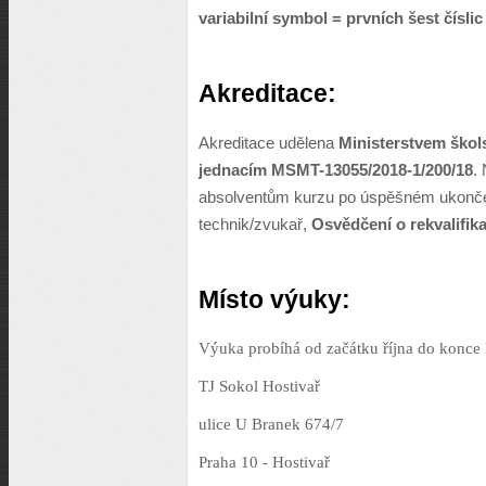
variabilní symbol = prvních šest čísli
Akreditace:
Akreditace udělena
Ministerstvem škols
jednacím
MSMT-13055/2018-1/200/18
.
absolventům kurzu po úspěšném ukončen
technik/zvukař,
Osvědčení o rekvalifika
Místo výuky:
Výuka probíhá od začátku října do konce 
TJ Sokol Hostivař
ulice U Branek 674/7
Praha 10 - Hostivař