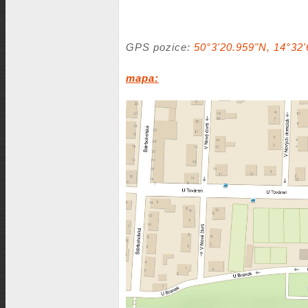
GPS pozice:
50°3'20.959"N, 14°32'
mapa: