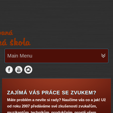
Main Menu
ZAJÍMÁ VÁS PRÁCE SE ZVUKEM?
Máte problém a nevíte si rady? Naučíme vás co a jak! Už
od roku 2007 předáváme své zkušenosti zvukařům,
muzikantům, technikům, produkčním, prostě všem,