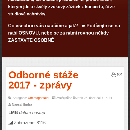
kterým jde o skvělý zvukový zážitek z koncertu, či ze
studiové nahrávky.
Co všechno vás naučíme a jak? ➽ Podívejte se na
naši
OSNOVU
, nebo se za námi rovnou někdy
ZASTAVTE OSOBNĚ
.
Odborné stáže
2017 - zprávy
Kategorie:
Uncategorised
Zveřejněno čtvrtek 23. únor 2017 14:44
Napsal jindra
LMB
datum nástup
Zobrazeno: 8116