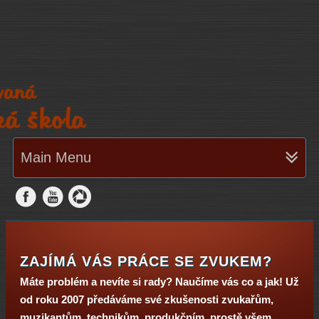
Main Menu
ZAJÍMÁ VÁS PRÁCE SE ZVUKEM?
Máte problém a nevíte si rady? Naučíme vás co a jak! Už
od roku 2007 předáváme své zkušenosti zvukařům,
muzikantům, technikům, produkčním, prostě všem,