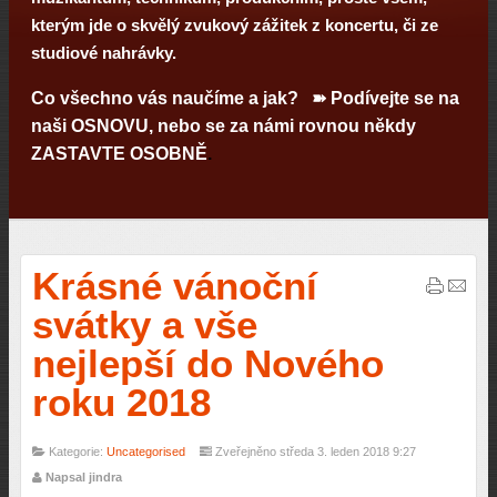
kterým jde o skvělý zvukový zážitek z koncertu, či ze
studiové nahrávky.
Co všechno vás naučíme a jak? ➽ Podívejte se na
naši
OSNOVU
, nebo se za námi rovnou někdy
ZASTAVTE OSOBNĚ
.
Krásné vánoční
svátky a vše
nejlepší do Nového
roku 2018
Kategorie:
Uncategorised
Zveřejněno středa 3. leden 2018 9:27
Napsal jindra