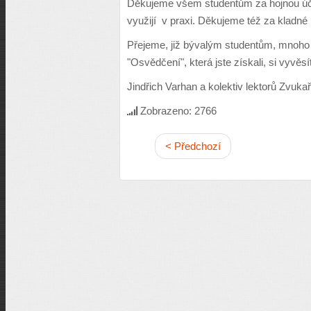
Děkujeme všem studentům za hojnou úč
využijí v praxi. Děkujeme též za kladné 
Přejeme, již bývalým studentům, mnoho
"Osvědčení", která jste získali, si vyvě
Jindřich Varhan a kolektiv lektorů Zvuka
Zobrazeno: 2766
< Předchozí