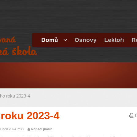
Domů
Osnovy
Lektoři
R
ho roku 2023-4
roku 2023-4
duben 2024 7:38
Napsal jindra