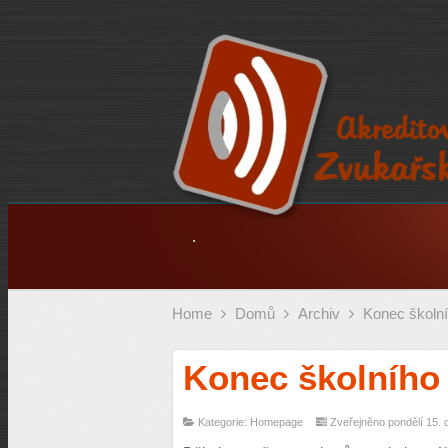
.
Home
Domů
Archiv
Konec školní
Konec školního 
Kategorie: Homepage
Zveřejněno pondělí 15. 