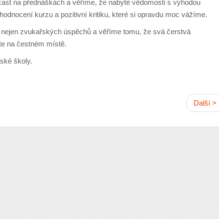
ast na přednáškách a věříme, že nabyté vědomosti s výhodou
hodnocení kurzu a pozitivní kritiku, které si opravdu moc vážíme.
 nejen zvukařských úspěchů a věříme tomu, že svá čerstvá
síte na čestném místě.
řské školy.
Další >