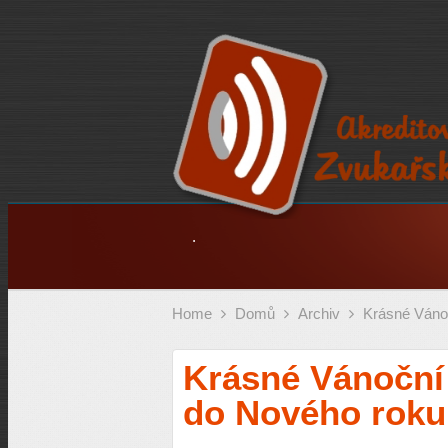
.
Home
Domů
Archiv
Krásné Vánoč
Krásné Vánoční 
do Nového roku