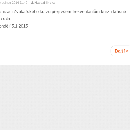
prosinec 2014 11:49
Napsal jindra
anizaci Zvukařského kurzu přeji všem frekventantům kurzu krásné
o roku.
ondělí 5.1.2015
Další >