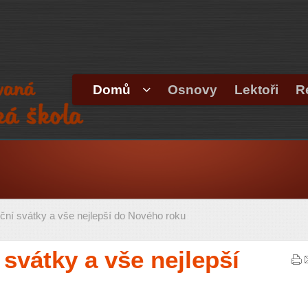
Domů
Osnovy
Lektoři
R
ní svátky a vše nejlepší do Nového roku
svátky a vše nejlepší