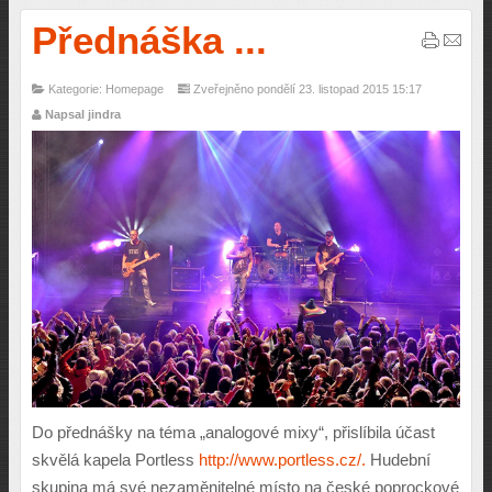
Přednáška ...
Kategorie: Homepage
Zveřejněno pondělí 23. listopad 2015 15:17
Napsal jindra
Do přednášky na téma „analogové mixy“, přislíbila účast
skvělá kapela Portless
http://www.portless.cz/.
Hudební
skupina má své nezaměnitelné místo na české poprockové