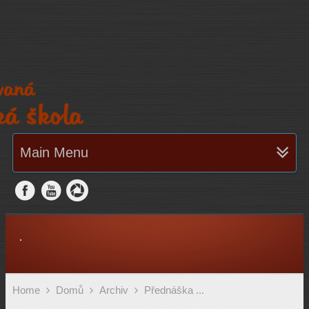
Main Menu
.
Home
Domů
Archiv
Přednáška ...