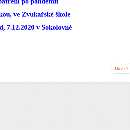
patření po pandemii
kou, ve Zvukařské škole
d, 7.12.2020 v Sokolovně
Další >