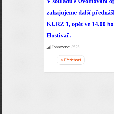
V souladu s Uvolňování o
zahajujeme další přednáš
KURZ 1, opět ve 14.00 ho
Hostivař.
Zobrazeno: 3525
< Předchozí