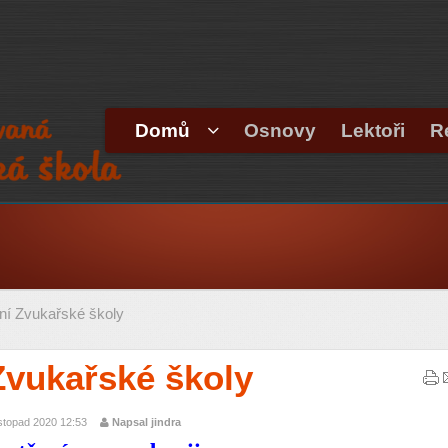
Domů
Osnovy
Lektoři
R
í Zvukařské školy
Zvukařské školy
istopad 2020 12:53
Napsal jindra