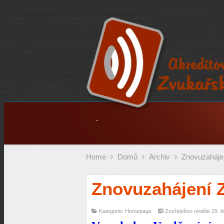
.
Home
Domů
Archiv
Znovuzahájen
Znovuzahájení 
Kategorie: Homepage
Zveřejněno neděle 29. l