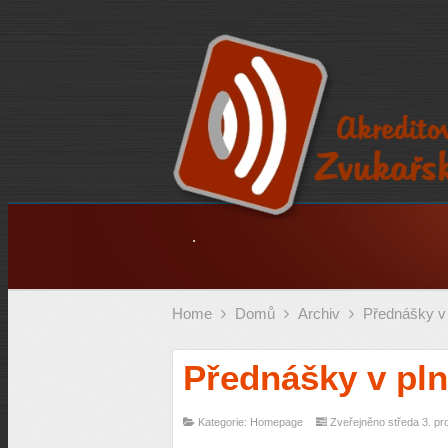
.
Home
Domů
Archiv
Přednášky v
Přednášky v pl
Kategorie: Homepage
Zveřejněno středa 3. pr