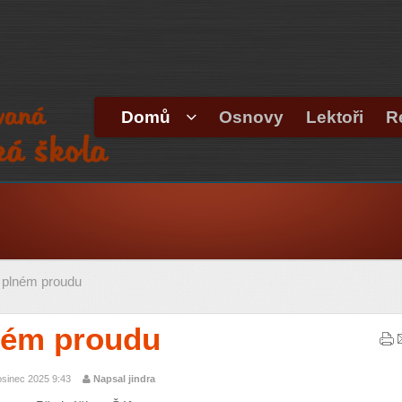
Domů
Osnovy
Lektoři
R
 plném proudu
ném proudu
osinec 2025 9:43
Napsal jindra