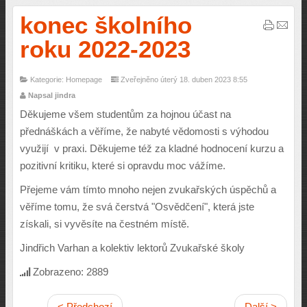
konec školního
roku 2022-2023
Kategorie: Homepage
Zveřejněno úterý 18. duben 2023 8:55
Napsal jindra
Děkujeme všem studentům za hojnou účast na
přednáškách a věříme, že nabyté vědomosti s výhodou
využijí v praxi. Děkujeme též za kladné hodnocení kurzu a
pozitivní kritiku, které si opravdu moc vážíme.
Přejeme vám tímto mnoho nejen zvukařských úspěchů a
věříme tomu, že svá čerstvá "Osvědčení", která jste
získali, si vyvěsíte na čestném místě.
Jindřich Varhan a kolektiv lektorů Zvukařské školy
Zobrazeno: 2889
< Předchozí
Další >