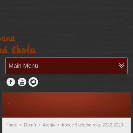
Main Menu
.
Home
Domů
Archiv
konec školního roku 2022-2023