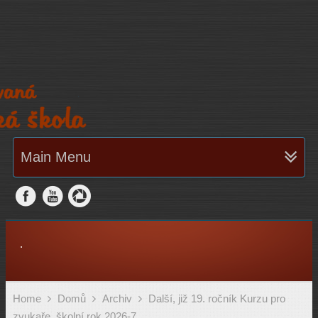
Main Menu
.
Home
Domů
Archiv
Další, již 19. ročník Kurzu pro
zvukaře, školní rok 2026-7