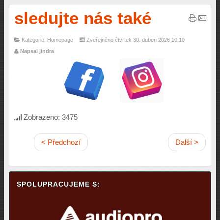
sledujte nás také
Kategorie: Homepage
Zveřejněno čtvrtek 30. duben 2026 10:10
Napsal jindra
Zobrazeno: 3475
< Předchozí
Další >
SPOLUPRACUJEME S: