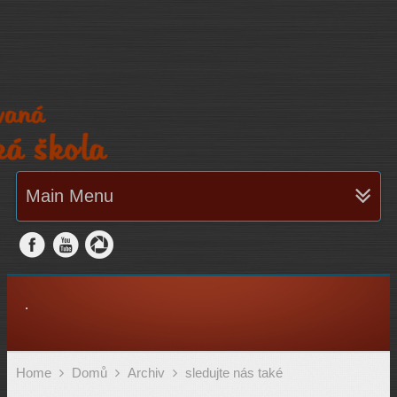
Main Menu
.
Home
Domů
Archiv
sledujte nás také