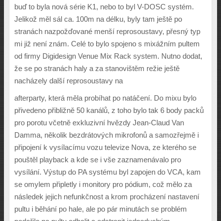
buď to byla nová série K1, nebo to byl V-DOSC systém.
Jelikož měl sál ca. 100m na délku, byly tam ještě po
stranách nazpožďované menší reprosoustavy, přesný typ
mi již není znám. Celé to bylo spojeno s mixážním pultem
od firmy Digidesign Venue Mix Rack system. Nutno dodat,
že se po stranách haly a za stanovištěm režie ještě
nacházely další reprosoustavy na
afterparty, která měla probíhat po natáčení. Do mixu bylo
přivedeno přibližně 50 kanálů, z toho bylo tak 6 body packů
pro porotu včetně exkluzivní hvězdy Jean-Claud Van
Damma, několik bezdrátových mikrofonů a samozřejmě i
připojení k vysílacímu vozu televize Nova, ze kterého se
pouštěl playback a kde se i vše zaznamenávalo pro
vysílání. Výstup do PA systému byl zapojen do VCA, kam
se omylem připletly i monitory pro pódium, což mělo za
následek jejich nefunkčnost a krom procházení nastavení
pultu i běhání po hale, ale po pár minutách se problém