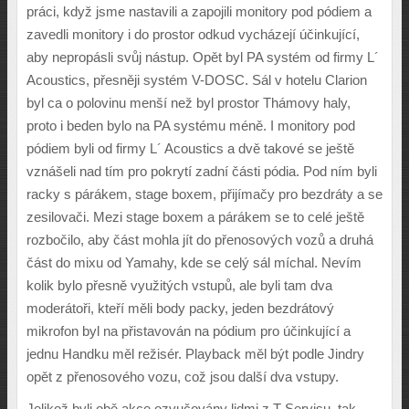
práci, když jsme nastavili a zapojili monitory pod pódiem a
zavedli monitory i do prostor odkud vycházejí účinkující,
aby nepropásli svůj nástup. Opět byl PA systém od firmy L´
Acoustics, přesněji systém V-DOSC. Sál v hotelu Clarion
byl ca o polovinu menší než byl prostor Thámovy haly,
proto i beden bylo na PA systému méně. I monitory pod
pódiem byli od firmy L´ Acoustics a dvě takové se ještě
vznášeli nad tím pro pokrytí zadní části pódia. Pod ním byli
racky s párákem, stage boxem, přijímačy pro bezdráty a se
zesilovači. Mezi stage boxem a párákem se to celé ještě
rozbočilo, aby část mohla jít do přenosových vozů a druhá
část do mixu od Yamahy, kde se celý sál míchal. Nevím
kolik bylo přesně využitých vstupů, ale byli tam dva
moderátoři, kteří měli body packy, jeden bezdrátový
mikrofon byl na přistavován na pódium pro účinkující a
jednu Handku měl režisér. Playback měl být podle Jindry
opět z přenosového vozu, což jsou další dva vstupy.
Jelikož byli obě akce ozvučovány lidmi z T-Servisu, tak