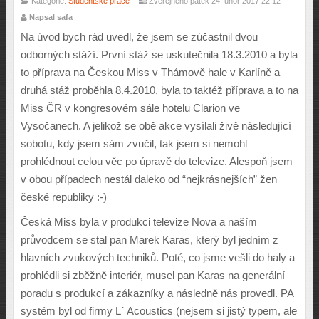
Kategorie:
Studentské práce
Zveřejněno pátek 24. únor 2017 22:12
Napsal safa
Na úvod bych rád uvedl, že jsem se zúčastnil dvou
odborných stáží. První stáž se uskutečnila 18.3.2010 a byla
to příprava na Českou Miss v Thámově hale v Karlíně a
druhá stáž proběhla 8.4.2010, byla to taktéž příprava a to na
Miss ČR v kongresovém sále hotelu Clarion ve
Vysočanech. A jelikož se obě akce vysílali živě následující
sobotu, kdy jsem sám zvučil, tak jsem si nemohl
prohlédnout celou věc po úpravě do televize. Alespoň jsem
v obou případech nestál daleko od “nejkrásnejších” žen
české republiky :-)
Česká Miss byla v produkci televize Nova a naším
průvodcem se stal pan Marek Karas, který byl jedním z
hlavních zvukových techniků. Poté, co jsme vešli do haly a
prohlédli si zběžně interiér, musel pan Karas na generální
poradu s produkcí a zákazníky a následně nás provedl. PA
systém byl od firmy L´ Acoustics (nejsem si jistý typem, ale