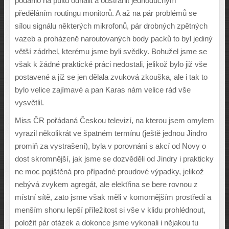
podařilo na pultu odhalit a odstranit jednoduchým
předěláním routingu monitorů. A až na pár problémů se
sílou signálu některých mikrofonů, pár drobných zpětných
vazeb a proházeně naroutovaných body packů to byl jediný
větší zádrhel, kterému jsme byli svědky. Bohužel jsme se
však k žádné praktické práci nedostali, jelikož bylo již vše
postavené a již se jen dělala zvuková zkouška, ale i tak to
bylo velice zajímavé a pan Karas nám velice rád vše
vysvětlil.
Miss ČR pořádaná Českou televizí, na kterou jsem omylem
vyrazil několikrát ve špatném termínu (ještě jednou Jindro
promiň za vystrašení), byla v porovnání s akcí od Novy o
dost skromnější, jak jsme se dozvěděli od Jindry i prakticky
ne moc pojištěná pro případné proudové výpadky, jelikož
nebývá zvykem agregát, ale elektřina se bere rovnou z
místní sítě, zato jsme však měli v komornějším prostředí a
menším shonu lepší příležitost si vše v klidu prohlédnout,
položit pár otázek a dokonce jsme vykonali i nějakou tu