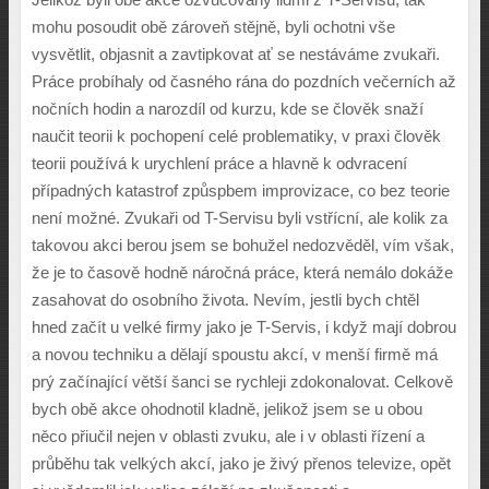
mohu posoudit obě zároveň stějně, byli ochotni vše
vysvětlit, objasnit a zavtipkovat ať se nestáváme zvukaři.
Práce probíhaly od časného rána do pozdních večerních až
nočních hodin a narozdíl od kurzu, kde se člověk snaží
naučit teorii k pochopení celé problematiky, v praxi člověk
teorii používá k urychlení práce a hlavně k odvracení
případných katastrof způspbem improvizace, co bez teorie
není možné. Zvukaři od T-Servisu byli vstřícní, ale kolik za
takovou akci berou jsem se bohužel nedozvěděl, vím však,
že je to časově hodně náročná práce, která nemálo dokáže
zasahovat do osobního života. Nevím, jestli bych chtěl
hned začít u velké firmy jako je T-Servis, i když mají dobrou
a novou techniku a dělají spoustu akcí, v menší firmě má
prý začínající větší šanci se rychleji zdokonalovat. Celkově
bych obě akce ohodnotil kladně, jelikož jsem se u obou
něco přiučil nejen v oblasti zvuku, ale i v oblasti řízení a
průběhu tak velkých akcí, jako je živý přenos televize, opět