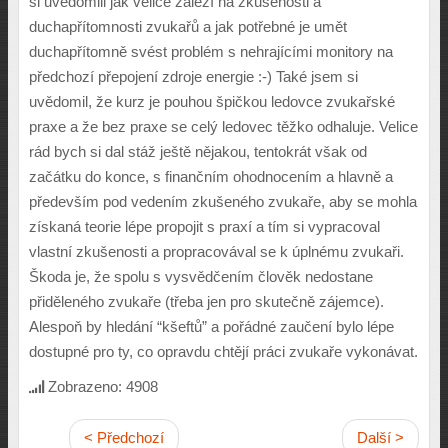
si uvědomlil jak velice záleží na zkušenosti a
duchapřítomnosti zvukařů a jak potřebné je umět
duchapřítomně svést problém s nehrajícími monitory na
předchozí přepojení zdroje energie :-) Také jsem si
uvědomil, že kurz je pouhou špičkou ledovce zvukařské
praxe a že bez praxe se celý ledovec těžko odhaluje. Velice
rád bych si dal stáž ještě nějakou, tentokrát však od
začátku do konce, s finančním ohodnocením a hlavně a
především pod vedením zkušeného zvukaře, aby se mohla
získaná teorie lépe propojit s praxí a tím si vypracoval
vlastní zkušenosti a propracovával se k úplnému zvukaři.
Škoda je, že spolu s vysvědčením člověk nedostane
přiděleného zvukaře (třeba jen pro skutečně zájemce).
Alespoň by hledání “kšeftů” a pořádné zaučení bylo lépe
dostupné pro ty, co opravdu chtějí práci zvukaře vykonávat.
Zobrazeno: 4908
< Předchozí
Další >