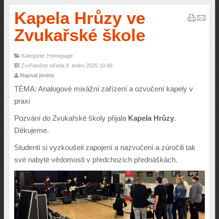
Kapela Hrůzy ve
Zvukařské škole
Kategorie: Homepage
Zveřejněno středa 8. leden 2025 10:49
Napsal jindra
TÉMA: Analogové mixážní zařízení a ozvučení kapely v
praxi
Pozvání
do Zvukařské školy
přijala
Kapela Hrůzy
.
Děkujeme.
Studenti si vyzkoušeli zapojení a nazvučení a zúročili tak
své nabyté vědomosti v předchozích přednáškách.