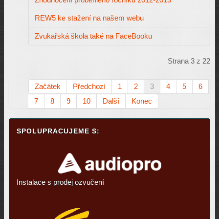
REW5 ke stažení na našem webu
Zvukařská škola také na FaceBooku
Strana 3 z 22
Začátek
Předchozí
1
2
3
4
5
6
7
8
9
10
Další
Konec
SPOLUPRACUJEME S:
Instalace s prodej ozvučení